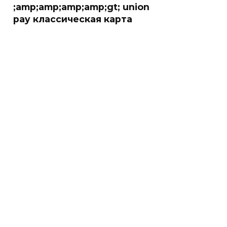
;amp;amp;amp;amp;gt; union
pay классическая карта