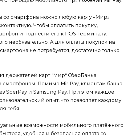
м с помощью мобильного приложения Mir Pay.
ты со смартфона можно любую карту «Мир»
сконтактную. Чтобы оплатить покупку,
артфон и поднести его к POS-терминалу,
ого необязательно. А для оплаты покупок на
смартфона не потребуется, достаточно только
ля держателей карт ʺМирʺ СберБанка,
смартфоном. Помимо Mir Pay, клиентам банка
з SberPay и Samsung Pay. При этом каждое
льзовательский опыт, что позволяет каждому
ля себя
ктуальные возможности мобильного платёжного
быстрая, удобная и безопасная оплата со