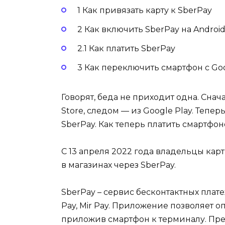
1 Как привязать карту к SberPay
2 Как включить SberPay на Android
2.1 Как платить SberPay
3 Как переключить смартфон с Goo
Говорят, беда не приходит одна. Сна
Store, следом — из Google Play. Тепер
SberPay. Как теперь платить смартфо
С 13 апреля 2022 года владельцы кар
в магазинах через SberPay.
SberPay – сервис бесконтактных плате
Pay, Mir Pay. Приложение позволяет 
приложив смартфон к терминалу. Пре