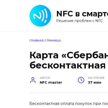
Перейти
к
NFC в смар
содержанию
Решение проблем с NFC
ГЛАВНАЯ СТРАНИЦА
Карта «Сберба
бесконтактная
АВТОР
НА ЧТЕНИЕ
NFC master
37 мин
Бесконтактная оплата покупок при п