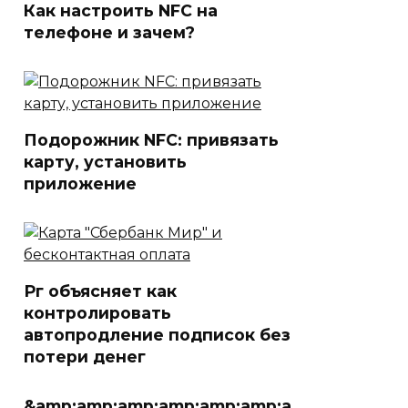
Как настроить NFC на
телефоне и зачем?
Подорожник NFC: привязать
карту, установить
приложение
Рг объясняет как
контролировать
автопродление подписок без
потери денег
&amp;amp;amp;amp;amp;amp;a