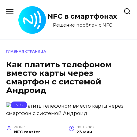
Перейти
к
NFC в смартфонах
содержанию
Решение проблем с NFC
ГЛАВНАЯ СТРАНИЦА
Как платить телефоном
вместо карты через
смартфон с системой
Андроид
NFC
АВТОР
НА ЧТЕНИЕ
NFC master
23 мин