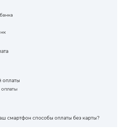
банка
анк
лата
й оплаты
 оплаты
ваш смартфон способы оплаты без карты?