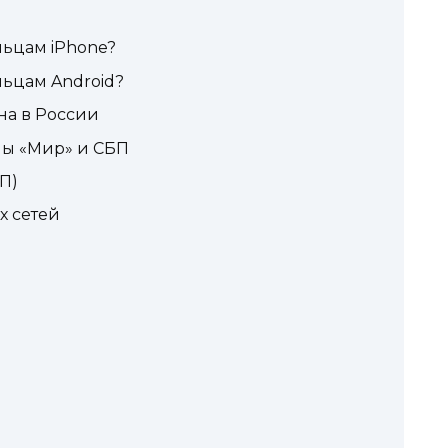
льцам iPhone?
льцам Android?
на в России
мы «Мир» и СБП
П)
х сетей
а