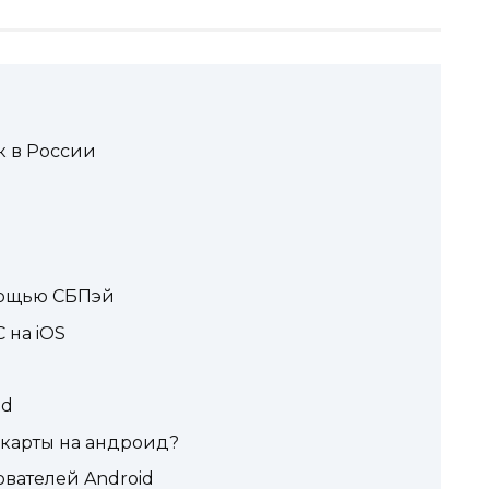
к в России
мощью СБПэй
 на iOS
id
 карты на андроид?
вателей Android