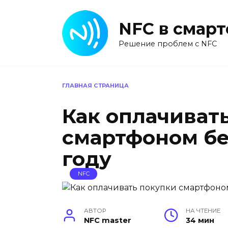
Перейти
к
NFC в смар
содержанию
Решение проблем с NFC
ГЛАВНАЯ СТРАНИЦА
Как оплачиват
смартфоном бе
году
NFC
АВТОР
НА ЧТЕНИЕ
NFC master
34 мин