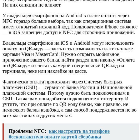
На них санкции не влияют.
У владельцев смартфонов на Android в плане оплаты через
NFC гораздо больше выбора, так как операционная система
имеет открытый исходный код. Пользователям iPhone сложнее
— в iOS запрещен доступ к NFC для сторонних приложений.
Владельцы смартфонов на iOS и Android могут использовать
оплату по QR-коду — здесь есть возможность платить также
картами Visa и MasterCard. Нужно открыть мобильное
приложение вашего банка, найти раздел или иконку «Оплата
по QR-коду» и считать камерой специальный QR-код на
терминале, чеке или наклейке на кассе.
Фактически оплата происходит через Систему быстрых
платежей (СБП) — сервис от Банка России и Национальной
платежной системы. Потому нужно быть подключенным к
СБП. Также вам понадобится подключение к интернету. И
учтите, что при оплате по QR-коду банки, как правило, не
начисляют баллы кэшбэка, а сам способ поддерживается не во
всех магазинах и других местах.
Проблемы NFC:
как настроить на телефоне
бесконтактную оплату картой сбербанка