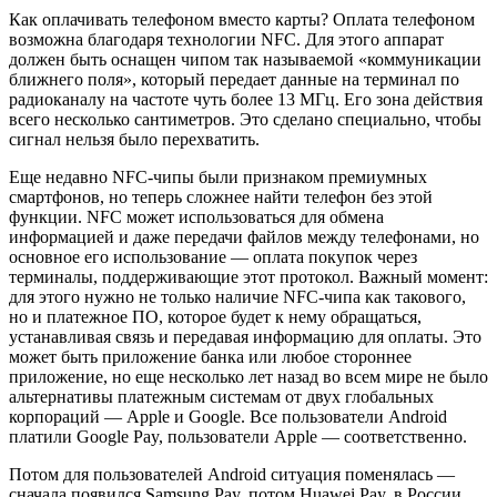
Как оплачивать телефоном вместо карты? Оплата телефоном
возможна благодаря технологии NFC. Для этого аппарат
должен быть оснащен чипом так называемой «коммуникации
ближнего поля», который передает данные на терминал по
радиоканалу на частоте чуть более 13 МГц. Его зона действия
всего несколько сантиметров. Это сделано специально, чтобы
сигнал нельзя было перехватить.
Еще недавно NFC-чипы были признаком премиумных
смартфонов, но теперь сложнее найти телефон без этой
функции. NFC может использоваться для обмена
информацией и даже передачи файлов между телефонами, но
основное его использование — оплата покупок через
терминалы, поддерживающие этот протокол. Важный момент:
для этого нужно не только наличие NFC-чипа как такового,
но и платежное ПО, которое будет к нему обращаться,
устанавливая связь и передавая информацию для оплаты. Это
может быть приложение банка или любое стороннее
приложение, но еще несколько лет назад во всем мире не было
альтернативы платежным системам от двух глобальных
корпораций — Apple и Google. Все пользователи Android
платили Google Pay, пользователи Apple — соответственно.
Потом для пользователей Android ситуация поменялась —
сначала появился Samsung Pay, потом Huawei Pay, в России