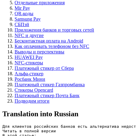
Отдельные приложения
Mir Pay
QR-коды
Samsung Pay
СБПэй
Приложения банков и торговых сетей
NFС и другие
Бесконтактная оплата на Android
Как оплачивать телефоном без NFC
Выводы и перспективы
HUAWEI Pay
NFC-стикеры
Платежный стикер от Сбера
Альфа-стикер
Росбанк Мини
Платежный стикер Газпромбанка
Стикеры Opencard
Платежный стикер Почта Банк
Подводим итоги
Translation into Russian
Для клиентов российских банков есть альтернатива недост
Читать в полной версии

В этой статье:
