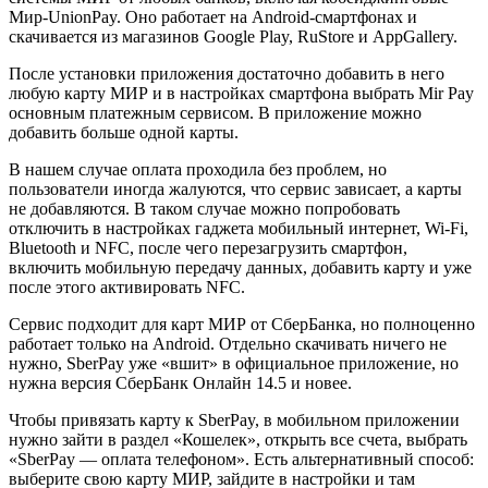
Мир-UnionPay. Оно работает на Android-смартфонах и
скачивается из магазинов Google Play, RuStore и AppGallery.
После установки приложения достаточно добавить в него
любую карту МИР и в настройках смартфона выбрать Mir Pay
основным платежным сервисом. В приложение можно
добавить больше одной карты.
В нашем случае оплата проходила без проблем, но
пользователи иногда жалуются, что сервис зависает, а карты
не добавляются. В таком случае можно попробовать
отключить в настройках гаджета мобильный интернет, Wi-Fi,
Bluetooth и NFC, после чего перезагрузить смартфон,
включить мобильную передачу данных, добавить карту и уже
после этого активировать NFC.
Сервис подходит для карт МИР от СберБанка, но полноценно
работает только на Android. Отдельно скачивать ничего не
нужно, SberPay уже «вшит» в официальное приложение, но
нужна версия СберБанк Онлайн 14.5 и новее.
Чтобы привязать карту к SberPay, в мобильном приложении
нужно зайти в раздел «Кошелек», открыть все счета, выбрать
«SberPay — оплата телефоном». Есть альтернативный способ:
выберите свою карту МИР, зайдите в настройки и там