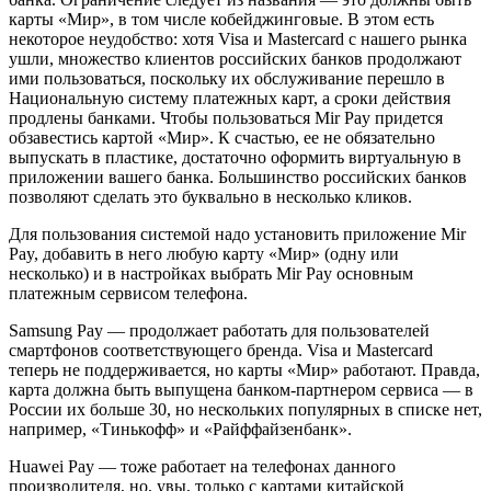
карты «Мир», в том числе кобейджинговые. В этом есть
некоторое неудобство: хотя Visa и Mastercard с нашего рынка
ушли, множество клиентов российских банков продолжают
ими пользоваться, поскольку их обслуживание перешло в
Национальную систему платежных карт, а сроки действия
продлены банками. Чтобы пользоваться Mir Pay придется
обзавестись картой «Мир». К счастью, ее не обязательно
выпускать в пластике, достаточно оформить виртуальную в
приложении вашего банка. Большинство российских банков
позволяют сделать это буквально в несколько кликов.
Для пользования системой надо установить приложение Mir
Pay, добавить в него любую карту «Мир» (одну или
несколько) и в настройках выбрать Mir Pay основным
платежным сервисом телефона.
Samsung Pay — продолжает работать для пользователей
смартфонов соответствующего бренда. Visa и Mastercard
теперь не поддерживается, но карты «Мир» работают. Правда,
карта должна быть выпущена банком-партнером сервиса — в
России их больше 30, но нескольких популярных в списке нет,
например, «Тинькофф» и «Райффайзенбанк».
Huawei Pay — тоже работает на телефонах данного
производителя, но, увы, только с картами китайской