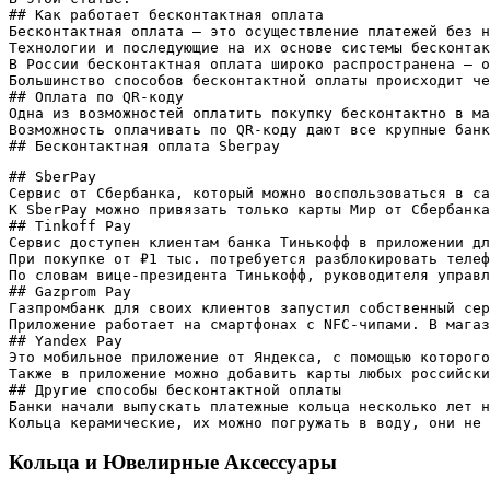
## Как работает бесконтактная оплата

Бесконтактная оплата — это осуществление платежей без н
Технологии и последующие на их основе системы бесконтак
В России бесконтактная оплата широко распространена — о
Большинство способов бесконтактной оплаты происходит че
## Оплата по QR-коду

Одна из возможностей оплатить покупку бесконтактно в ма
Возможность оплачивать по QR-коду дают все крупные банк
## Бесконтактная оплата Sberpay
## SberPay

Сервис от Сбербанка, который можно воспользоваться в са
К SberPay можно привязать только карты Мир от Сбербанка
## Tinkoff Pay

Сервис доступен клиентам банка Тинькофф в приложении дл
При покупке от ₽1 тыс. потребуется разблокировать телеф
По словам вице-президента Тинькофф, руководителя управл
## Gazprom Pay

Газпромбанк для своих клиентов запустил собственный сер
Приложение работает на смартфонах с NFC-чипами. В магаз
## Yandex Pay

Это мобильное приложение от Яндекса, с помощью которого
Также в приложение можно добавить карты любых российски
## Другие способы бесконтактной оплаты

Банки начали выпускать платежные кольца несколько лет н
Кольца керамические, их можно погружать в воду, они не 
Кольца и Ювелирные Аксессуары