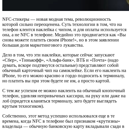
NFC-стикеры — новая модная тема, революционность
которой сильно переоценена. Суть технологии в том, что на
телефон клеится наклейка с чипом, и для оплаты используется
она, а не NFC в телефоне. Медийно это продвигается как «Вы
снова можете платить своим iPhone!», но в этом заявлении
большая доля маркетингового лукавства.
Дело в том, что эти наклейки, которые сейчас запускают
«Сбер», «Тинькофф», «Альфа-банк», ВТБ и «Почта» (надо
думать, вскоре подтянутся остальные) представляют собой
обычный карточный чип на самоклейке. Если его наклеить на
iPhone, то его можно красиво и гордо подносить к терминалу,
но платить вы при этом будете не им, а просто картой.
С тем же успехом ее можно наклеить на обычный кнопочный
телефон, удивляя непривычных кассирш, на руку или даже на
лоб (придется кланяться терминалу, зато будете выглядеть
крутым техногиком).
Собственно, этот метод успешно использовался еще в те
времена, когда NFC в телефоне был признаком «крутизны»
владельца — обычную банковскую карту вкладывали сзади в