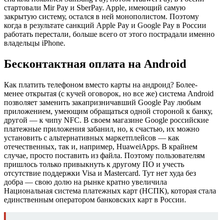
стартовали Mir Pay и SberPay. Apple, имеющий самую
закрытую систему, остался в ней монополистом. Поэтому
когда в результате санкций Apple Pay и Google Pay в России
работать перестали, больше всего от этого пострадали именно
владельцы iPhone.
Бесконтактная оплата на Android
Как платить телефоном вместо карты на андроид? Более-
менее открытая (с кучей оговорок, но все же) система Android
позволяет заменить закапризничавший Google Pay любым
приложением, умеющим обращаться одной стороной к банку,
другой — к чипу NFC. В своем магазине Google российские
платежные приложения забанил, но, к счастью, их можно
установить с альтернативных маркетплейсов — как
отечественных, так и, например, HuaweiApps. В крайнем
случае, просто поставить из файла. Поэтому пользователям
пришлось только привыкнуть к другому ПО и учесть
отсутствие поддержки Visa и Mastercard. Тут нет худа без
добра — свою долю на рынке кратно увеличила
Национальная система платежных карт (НСПК), которая стала
единственным оператором банковских карт в России.