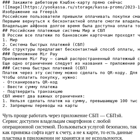
### Закажите дебетовую Кэшбэк-карту прямо сейчас

![Image](https://yookassa.ru/storage/kassa-promo/2023-1
Изображение на Freepik

Российские пользователи привыкли оплачивать покупки сма
Первыми вернуться к бесконтактной оплате смогли владель
Владельцам айфонов долгое время была доступна оплата то
## Российские платежные системы Мир и СБП

В России все платежи по банковским карточкам проходят ч
1. Мир

2. Система быстрых платежей (СБП)

Обе структуры предлагают бесконтактный способ оплаты, н
### Приложение Mir Pay

Приложение Mir Pay — самый распространенный платежный с
Еще одно ограничение следует из названия — приложение р
### Система быстрых платежей (СБП)

Платеж через эту систему можно сделать по QR-коду. Для 
Чтобы оплатить покупку, нужно:

- Отсканировать QR-код

- Ввести сумму платежа

- Подтвердить транзакцию

СБП имеет два важных ограничения:

1. Нельзя сделать платеж на сумму, превышающую 100 тыс 
2. Запрещены переводы на карты 
Чуть проще работать через приложение СБП — СБПэй.
Сервис доступен владельцам смартфонов с любой
операционной системой. Пользоваться услугой безопасно, так
как привязка софта идет к счету, а не к карте, то есть данные
пластика в приложении не хранятся и не используются.