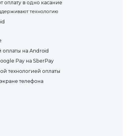
 оплату в одно касание
ддерживают технологию
id
e
 оплаты на Android
oogle Pay на SberPay
ной технологией оплаты
 экране телефона