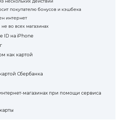
из нескольких действий
осит покупателю бонусов и кэшбека
ен интернет
 не во всех магазинах
 ID на iPhone
г
ом как картой
 картой Сбербанка
 интернет-магазинах при помощи сервиса
 карты