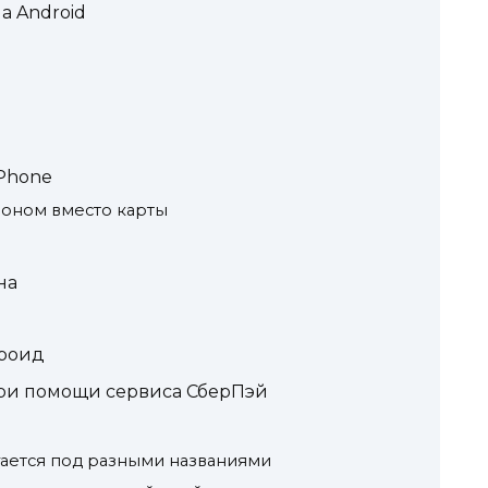
а Android
IPhone
фоном вместо карты
на
дроид
ри помощи сервиса СберПэй
гается под разными названиями