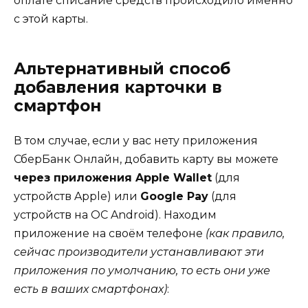
оплате списание средств происходило именно
с этой карты.
Альтернативный способ
добавления карточки в
смартфон
В том случае, если у вас нету приложения
СберБанк Онлайн, добавить карту вы можете
через приложения Apple Wallet
(для
устройств Apple) или
Google Pay
(для
устройств на ОС Android). Находим
приложение на своём телефоне
(как правило,
сейчас производители устанавливают эти
приложения по умолчанию, то есть они уже
есть в ваших смартфонах)
: