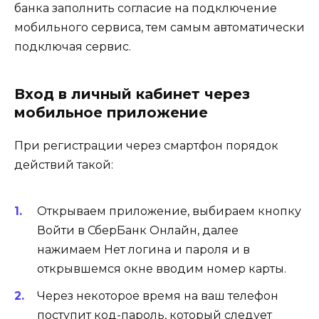
банка заполнить согласие на подключение
мобильного сервиса, тем самым автоматически
подключая сервис.
Вход в личный кабинет через
мобильное приложение
При регистрации через смартфон порядок
действий такой:
Открываем приложение, выбираем кнопку
Войти в СберБанк Онлайн, далее
нажимаем Нет логина и пароля и в
открывшемся окне вводим номер карты.
Через некоторое время на ваш телефон
поступит код-пароль, который следует