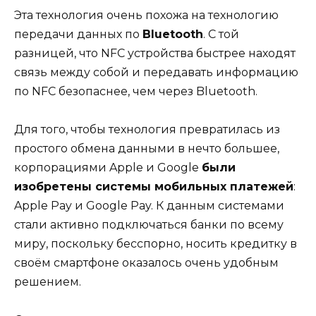
Эта технология очень похожа на технологию
передачи данных по
Bluetooth
. С той
разницей, что NFC устройства быстрее находят
связь между собой и передавать информацию
по NFC безопаснее, чем через Bluetooth.
Для того, чтобы технология превратилась из
простого обмена данными в нечто большее,
корпорациями Apple и Google
были
изобретены системы мобильных платежей
:
Apple Pay и Google Pay. К данным системами
стали активно подключаться банки по всему
миру, поскольку бесспорно, носить кредитку в
своём смартфоне оказалось очень удобным
решением.