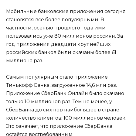
Мобильные банковские приложения сегодня
становятся всё более популярными. В
частности, осенью прошлого года ими
пользовались уже 80 миллионов россиян. За
год приложения двадцати крупнейших
российских банков были скачаны более 61
миллиона раз.
Самым популярным стало приложение
Тинькофф Банка, загруженное 14,6 млн раз.
Приложение СберБанк Онлайн было скачано
только 10 миллионов раз. Тем не менее, у
СберБанка до сих пор наибольшее в стране
количество клиентов: 100 миллионов человек.
Это означает, что приложение СберБанка
остаётся востребованным.