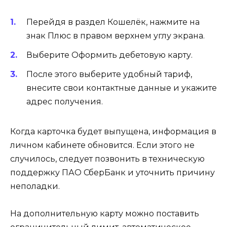
Перейдя в раздел Кошелёк, нажмите на
знак Плюс в правом верхнем углу экрана.
Выберите Оформить дебетовую карту.
После этого выберите удобный тариф,
внесите свои контактные данные и укажите
адрес получения.
Когда карточка будет выпущена, информация в
личном кабинете обновится. Если этого не
случилось, следует позвонить в техническую
поддержку ПАО СберБанк и уточнить причину
неполадки.
На дополнительную карту можно поставить