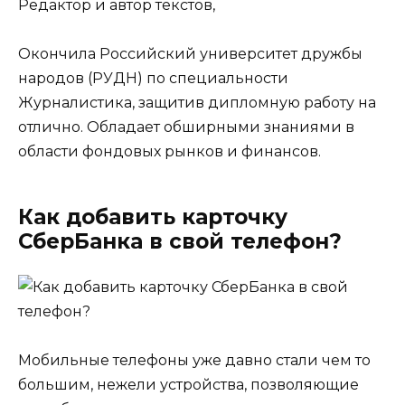
Редактор и автор текстов,
Окончила Российский университет дружбы
народов (РУДН) по специальности
Журналистика, защитив дипломную работу на
отлично. Обладает обширными знаниями в
области фондовых рынков и финансов.
Как добавить карточку
СберБанка в свой телефон?
Мобильные телефоны уже давно стали чем то
большим, нежели устройства, позволяющие