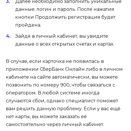
Далее необходимо заполнить уникальные
данные: логин и пароль. После нажатия
кнопки Продолжить регистрация будет
пройдена.
Зайдя в личный кабинет, вы увидите
данные о всех открытых счетах и картах.
В случае, если карточка не появилась в
приложении СберБанк Онлайн либо в личном
кабинете на сайте автоматически, вы можете
позвонить по номеру 900, чтобы связаться с
оператором. В любой системе иногда
случаются сбои, однако специалист поможет
вам решить данную проблему. Если у вас ещё
нет карты, вы можете заказать её
самостоятельно через личный кабинет.