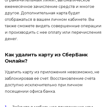
ограничительный лимит, автоматическое
ежемесячное зачисление средств и многое
другое. Дополнительная карта будет
отображаться в вашем личном кабинете. Вы
также сможете видеть совершенные операции
и производить с нее оплату или перечисления
денег.
Как удалить карту из СберБанк
Онлайн?
Удалить карту из приложения невозможно, не
заблокировав её счет. Восстановление счёта
доступно исключительно при личном
посещении офиса банка.