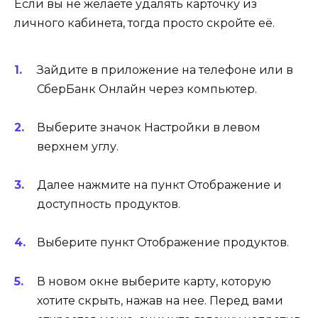
Если вы не желаете удалять карточку из
личного кабинета, тогда просто скройте её.
Зайдите в приложение на телефоне или в
СберБанк Онлайн через компьютер.
Выберите значок Настройки в левом
верхнем углу.
Далее нажмите на пункт Отображение и
доступность продуктов.
Выберите пункт Отображение продуктов.
В новом окне выберите карту, которую
хотите скрыть, нажав на нее. Перед вами