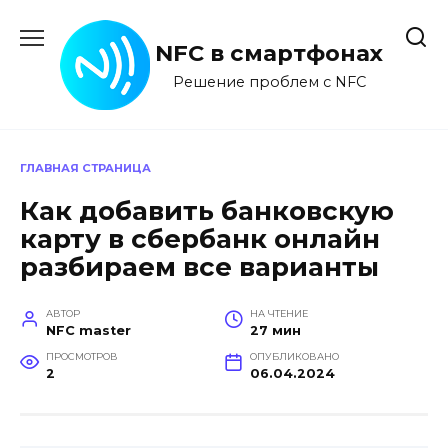
Перейти
к
NFC в смартфонах
содержанию
Решение проблем с NFC
ГЛАВНАЯ СТРАНИЦА
Как добавить банковскую
карту в сбербанк онлайн
разбираем все варианты
АВТОР
НА ЧТЕНИЕ
NFC master
27 мин
ПРОСМОТРОВ
ОПУБЛИКОВАНО
2
06.04.2024