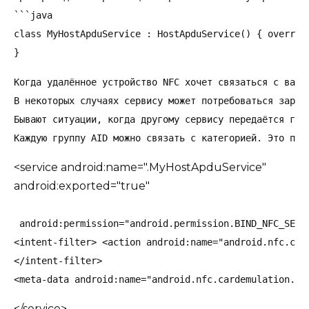
```java

class MyHostApduService : HostApduService() { overrid
}
Когда удалённое устройство NFC хочет связаться с ваши
В некоторых случаях сервису может потребоваться зарег
Бывают ситуации, когда другому сервису передаётся гру
Каждую группу AID можно связать с категорией. Это поз
<service android:name=".MyHostApduService"
android:exported="true"
 android:permission="android.permission.BIND_NFC_SERVI
<intent-filter> <action android:name="android.nfc.card
</intent-filter>

<meta-data android:name="android.nfc.cardemulation.ho
</service>