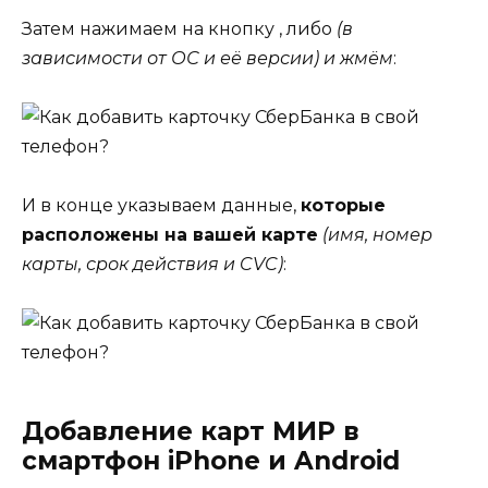
Затем нажимаем на кнопку , либо
(в
зависимости от ОС и её версии) и жмём
:
И в конце указываем данные,
которые
расположены на вашей карте
(имя, номер
карты, срок действия и CVC)
:
Добавление карт МИР в
смартфон iPhone и Android