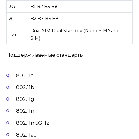
3G
B1 B2 B5 B8
2G
B2 B3 B5 B8
Dual SIM Dual Standby (Nano SIMNano
Тип
SIM)
Поддерживаемые стандарты:
802.11a
802.11b
802.11g
802.11n
802.11n 5GHz
802.11ac