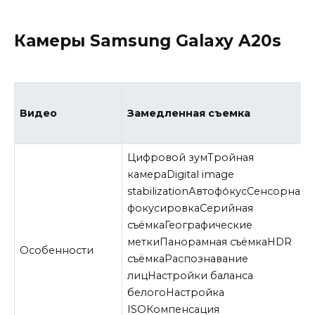
Камеры Samsung Galaxy A20s
Видео
Замедленная съемка
Цифровой зумТройная
камераDigital image
stabilizationАвтофо́кусСенсорная
фокусировкаСерийная
съёмкаГеографические
меткиПанорамная съёмкаHDR
Особенности
съёмкаРаспознавание
лицНастройки баланса
белогоНастройка
ISOКомпенсация