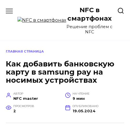
Перейти
NFC в
к
содержанию
смартфонах
Решение проблем с
NFC
ГЛАВНАЯ СТРАНИЦА
Как добавить банковскую
карту в samsung pay на
носимых устройствах
АВТОР
НА ЧТЕНИЕ
NFC master
9 мин
ПРОСМОТРОВ
ОПУБЛИКОВАНО
2
19.05.2024