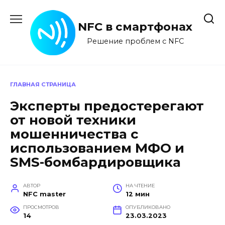
Перейти
к
NFC в смартфонах
содержанию
Решение проблем с NFC
ГЛАВНАЯ СТРАНИЦА
Эксперты предостерегают
от новой техники
мошенничества с
использованием МФО и
SMS-бомбардировщика
АВТОР
НА ЧТЕНИЕ
NFC master
12 мин
ПРОСМОТРОВ
ОПУБЛИКОВАНО
14
23.03.2023