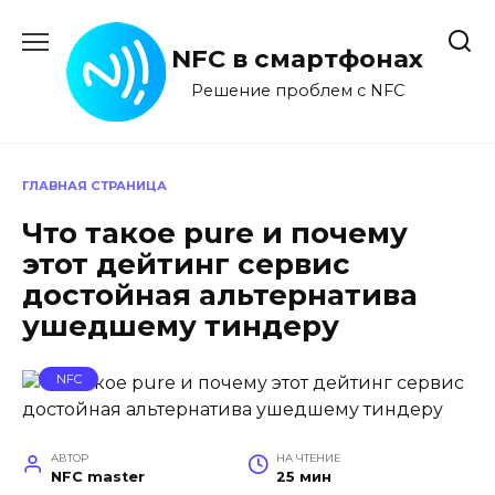
Перейти
к
NFC в смартфонах
содержанию
Решение проблем с NFC
ГЛАВНАЯ СТРАНИЦА
Что такое pure и почему
этот дейтинг сервис
достойная альтернатива
ушедшему тиндеру
NFC
АВТОР
НА ЧТЕНИЕ
NFC master
25 мин