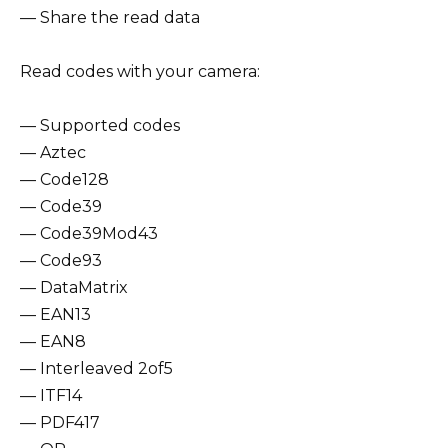
— Share the read data
Read codes with your camera:
— Supported codes
— Aztec
— Code128
— Code39
— Code39Mod43
— Code93
— DataMatrix
— EAN13
— EAN8
— Interleaved 2of5
— ITF14
— PDF417