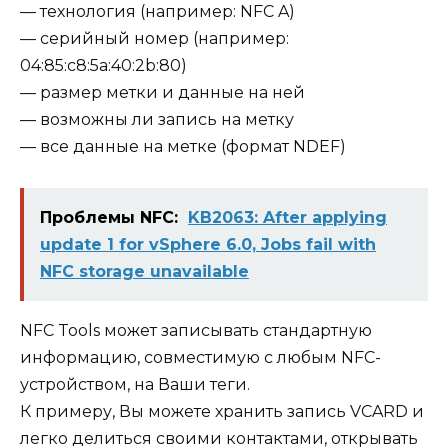
— технология (например: NFC A)
— серийный номер (например:
04:85:c8:5a:40:2b:80)
— размер метки и данные на ней
— возможны ли запись на метку
— все данные на метке (формат NDEF)
Проблемы NFC:
KB2063: After applying
update 1 for vSphere 6.0, Jobs fail with
NFC storage unavailable
NFC Tools может записывать стандартную
информацию, совместимую с любым NFC-
устройством, на Ваши теги.
К примеру, Вы можете хранить запись VCARD и
легко делиться своими контактами, открывать