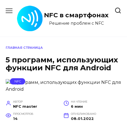
Перейти
к
NFC в смартфонах
содержанию
Решение проблем с NFC
ГЛАВНАЯ СТРАНИЦА
5 программ, использующих
функции NFC для Android
NFC
АВТОР
НА ЧТЕНИЕ
NFC master
6 мин
ПРОСМОТРОВ
ОПУБЛИКОВАНО
14
08.01.2022