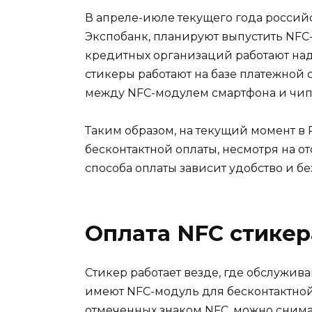
В апреле-июле текущего года российс
Экспобанк, планируют выпустить NFC-
кредитных организаций работают над
стикеры работают на базе платежной
между NFC-модулем смартфона и чипо
Таким образом, на текущий момент в
бесконтактной оплаты, несмотря на от
способа оплаты зависит удобство и б
Оплата NFC стике
Стикер работает везде, где обслужив
имеют NFC-модуль для бесконтактной 
отмеченных знаком NFC, можно снима