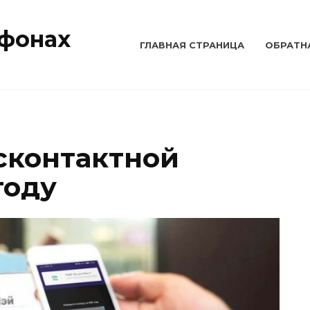
тфонах
ГЛАВНАЯ СТРАНИЦА
ОБРАТН
есконтактной
году