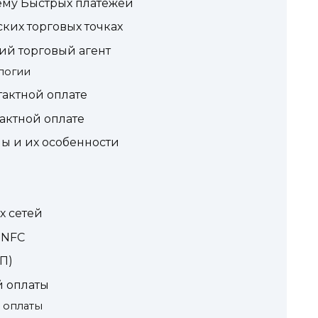
ему Быстрых платежей
ских торговых точках
ий торговый агент
логии
тактной оплате
актной оплате
ы и их особенности
х сетей
 NFC
П)
й оплаты
 оплаты