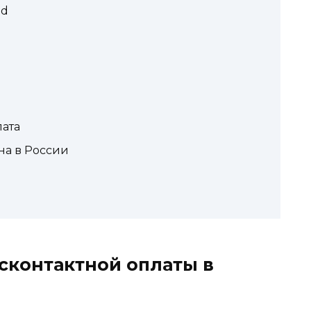
id
лата
на в России
сконтактной оплаты в