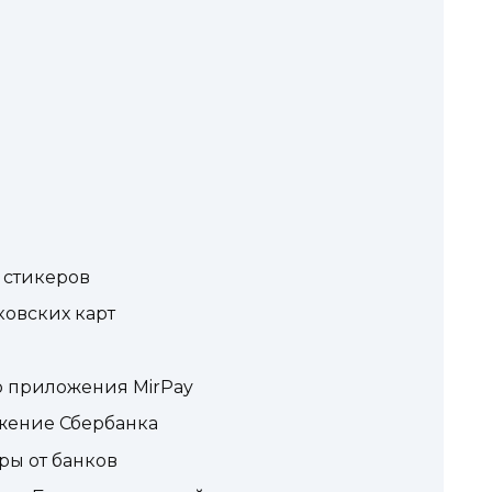
 стикеров
овских карт
 приложения MirPay
ожение Сбербанка
ры от банков